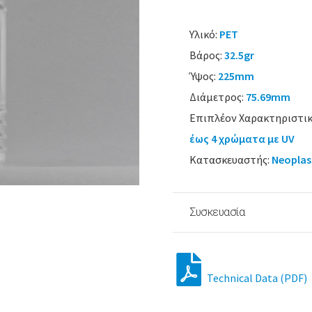
Υλικό:
PET
Βάρος:
32.5gr
Ύψος:
225mm
Διάμετρος:
75.69mm
Επιπλέον Χαρακτηριστικ
έως 4 χρώματα με UV
Κατασκευαστής:
Neoplas
Συσκευασία
Technical Data (PDF)