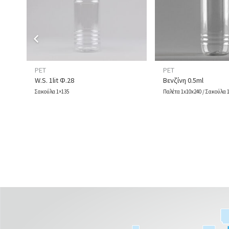
PET
PET
W.S. 1lit Φ.28
Βενζίνη 0.5ml
Σακούλα 1×135
Παλέτα 1x10x240 / Σακούλα 