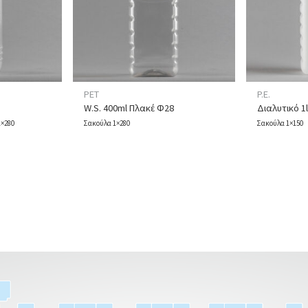
PET
P.E.
W.S. 400ml Πλακέ Φ28
Διαλυτικό 1l
1×280
Σακούλα 1×280
Σακούλα 1×150