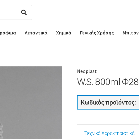
ρόφιμα
Λιπαντικά
Χημικά
Γενικής Χρήσης
Μπιτόν
Neoplast
W.S. 800ml Φ2
Κωδικός προϊόντος:
Τεχνικά Χαρακτηριστικά