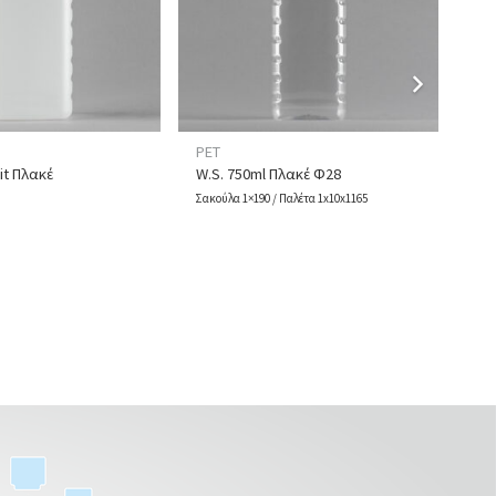
PET
PE
it Πλακέ
W.S. 750ml Πλακέ Φ28
Πα
Σακούλα 1×190 / Παλέτα 1x10x1165
Παλέ