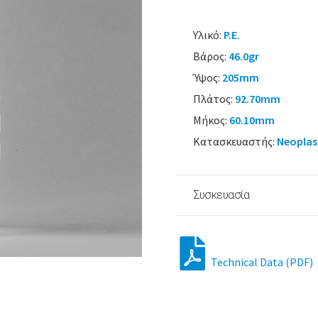
Υλικό:
P.E.
Βάρος:
46.0gr
Ύψος:
205mm
Πλάτος:
92.70mm
Μήκος:
60.10mm
Κατασκευαστής:
Neoplas
Συσκευασία
Technical Data (PDF)