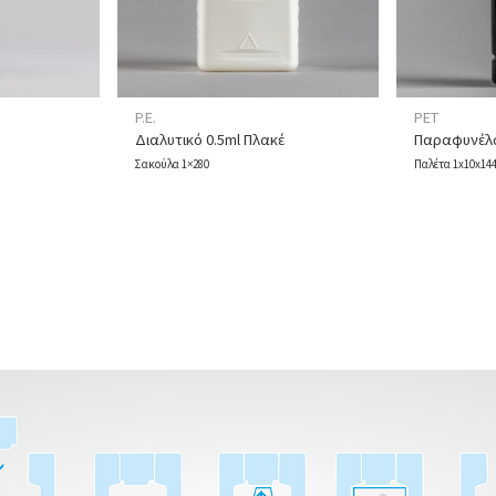
P.E.
PET
Διαλυτικό 0.5ml Πλακέ
Παραφυνέλα
Σακούλα 1×280
Παλέτα 1x10x14