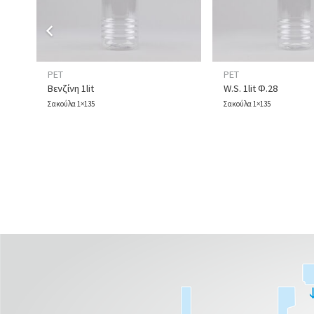
PET
PET
Βενζίνη 1lit
W.S. 1lit Φ.28
Σακούλα 1×135
Σακούλα 1×135