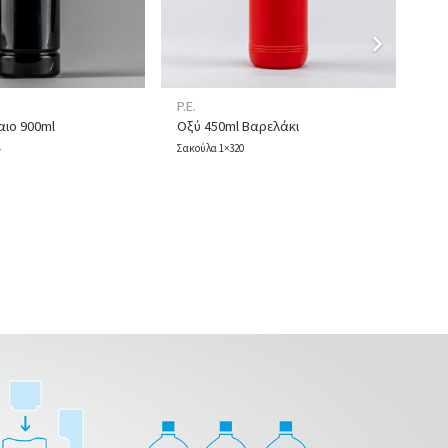
P.E.
P.E.
ιο 900ml
Οξύ 450ml Βαρελάκι
Οξ
4
Σακούλα 1×320
Σακ