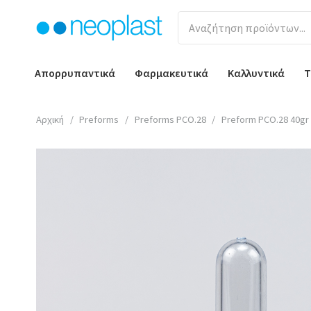
Απορρυπαντικά
Φαρμακευτικά
Καλλυντικά
Τ
Αρχική
/
Preforms
/
Preforms PCO.28
/
Preform PCO.28 40gr