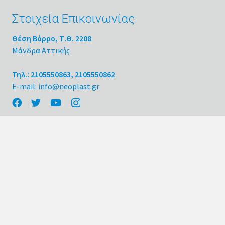
Στοιχεία Επικοινωνίας
Θέση Βόρρο, Τ.Θ. 2208
Μάνδρα Αττικής
Τηλ.: 2105550863, 2105550862
E-mail: info@neoplast.gr
Κατηγορίες Προϊόντων
Απορρυπαντικά
Φαρμακευτικά
Καλλυντικά
Τρόφιμα