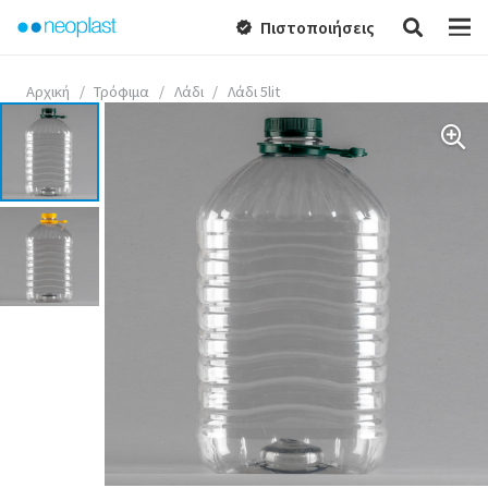
Πιστοποιήσεις
verified
Αρχική
/
Τρόφιμα
/
Λάδι
/
Λάδι 5lit