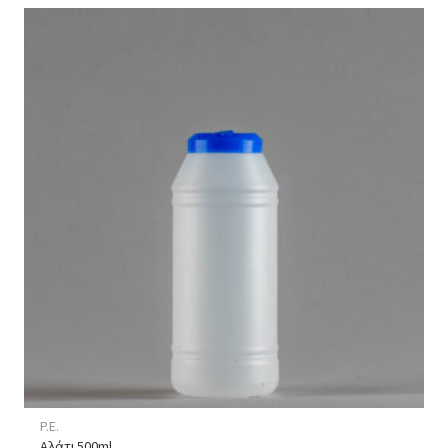
P.E.
Αλάτι 500ml