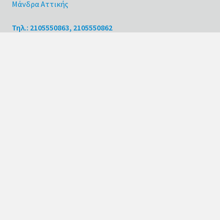
Μάνδρα Αττικής
Τηλ.: 2105550863, 2105550862
E-mail: info@neoplast.gr
Κατηγορίες Προϊόντων
Απορρυπαντικά
Φαρμακευτικά
Καλλυντικά
Τρόφιμα
Λιπαντικά
Χημικά
Γενικής Χρήσης