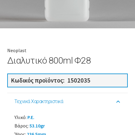
Neoplast
Διαλυτικό 800ml Φ28
Κωδικός προϊόντος:
1502035
Τεχνικά Χαρακτηριστικά
Υλικό:
P.E.
Βάρος:
53.10gr
Ύψος:
236.5mm