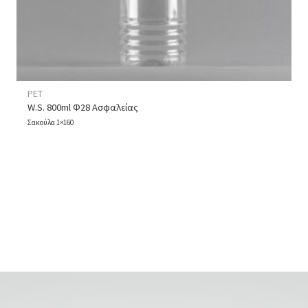
PET
W.S. 800ml Φ28 Ασφαλείας
Σακούλα 1×160