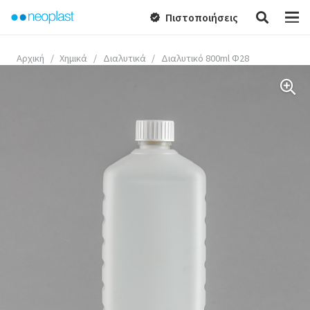
Πιστοποιήσεις
verified
Αρχική
/
Χημικά
/
Διαλυτικά
/
Διαλυτικό 800ml Φ28