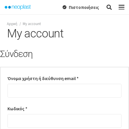
Πιστοποιήσεις
verified
Αρχική
/
My account
My account
Σύνδεση
Όνομα χρήστη ή διεύθυνση email
*
Κωδικός
*