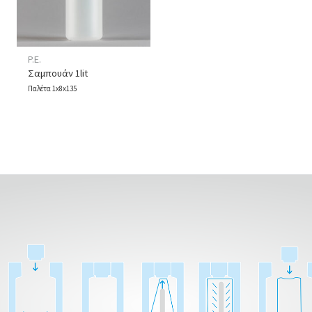
P.E.
Σαμπουάν 1lit
Παλέτα 1x8x135