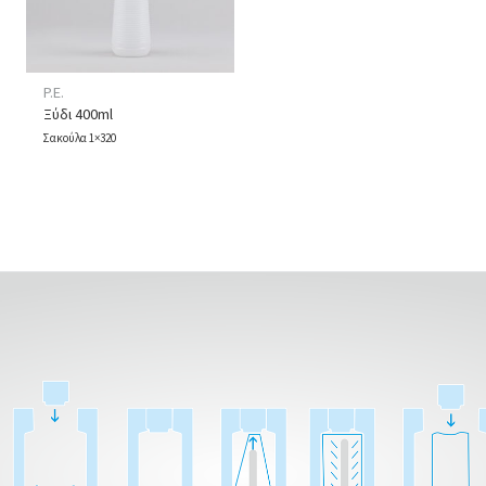
P.E.
Ξύδι 400ml
Σακούλα 1×320