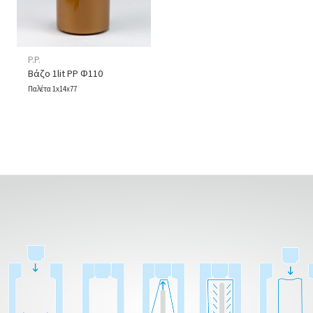
P.P.
Βάζο 1lit PP Φ110
Παλέτα 1x14x77