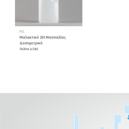
P.E.
Μαλακτικό 2lit Μασσαλίας
Δοσομετρικό
Παλέτα 1x7x81