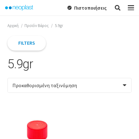
Πιστοποιήσεις
verified
Αρχική
/
Προϊόν Βάρος
/
5.9gr
FILTERS
5.9gr