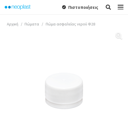
Πιστοποιήσεις
verified
Αρχική
/
Πώματα
/
Πώμα ασφαλείας νερού Φ28