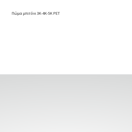
Πώμα μπιτόνι 3Κ-4Κ-5Κ PET