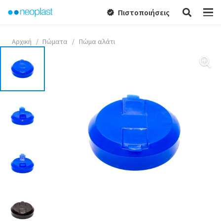
Πιστοποιήσεις
verified
Αρχική
/
Πώματα
/
Πώμα αλάτι