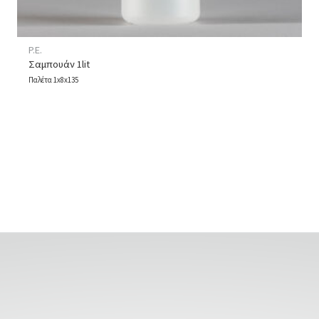
P.E.
Σαμπουάν 1lit
Παλέτα 1x8x135