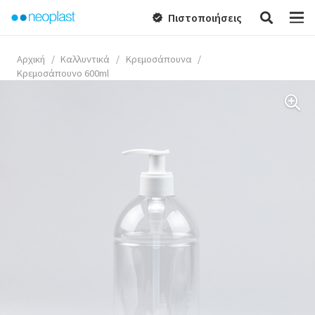
Πιστοποιήσεις
verified
Αρχική
/
Καλλυντικά
/
Κρεμοσάπουνα
/
Κρεμοσάπουνο 600ml