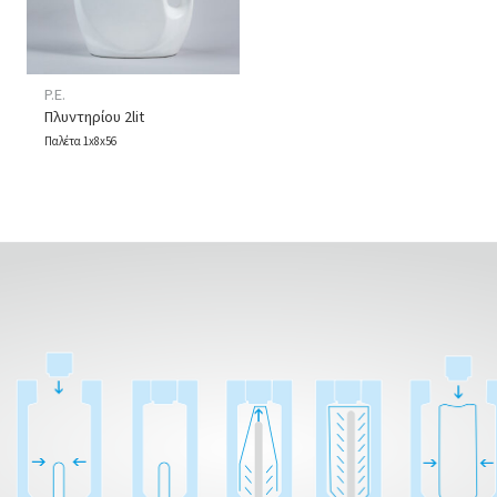
P.E.
Πλυντηρίου 2lit
Παλέτα 1x8x56