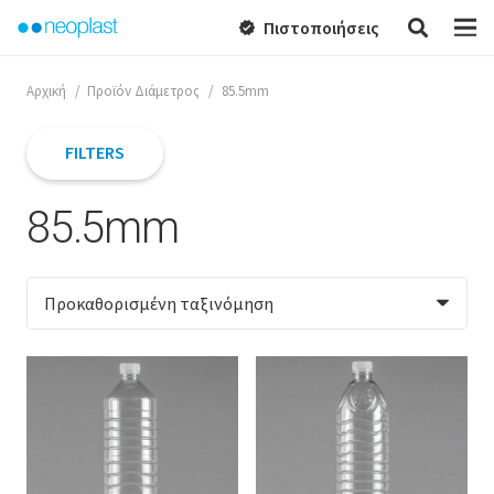
Πιστοποιήσεις
verified
Αρχική
/
Προϊόν Διάμετρος
/
85.5mm
FILTERS
85.5mm