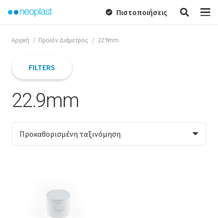
Πιστοποιήσεις
verified
Αρχική
/
Προϊόν Διάμετρος
/
22.9mm
FILTERS
22.9mm